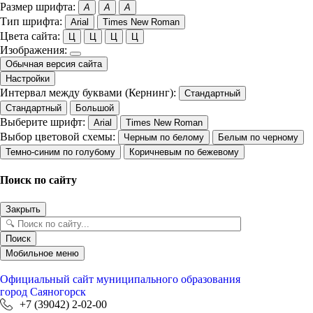
Размер шрифта:
A
A
A
Тип шрифта:
Arial
Times New Roman
Цвета сайта:
Ц
Ц
Ц
Ц
Изображения:
Обычная версия сайта
Настройки
Интервал между буквами (Кернинг):
Стандартный
Стандартный
Большой
Выберите шрифт:
Arial
Times New Roman
Выбор цветовой схемы:
Черным по белому
Белым по черному
Темно-синим по голубому
Коричневым по бежевому
Поиск по сайту
Закрыть
Поиск
Мобильное меню
Официальный сайт
муниципального образования
город Саяногорск
+7 (39042) 2-02-00