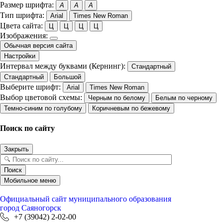
Размер шрифта:
A
A
A
Тип шрифта:
Arial
Times New Roman
Цвета сайта:
Ц
Ц
Ц
Ц
Изображения:
Обычная версия сайта
Настройки
Интервал между буквами (Кернинг):
Стандартный
Стандартный
Большой
Выберите шрифт:
Arial
Times New Roman
Выбор цветовой схемы:
Черным по белому
Белым по черному
Темно-синим по голубому
Коричневым по бежевому
Поиск по сайту
Закрыть
Поиск
Мобильное меню
Официальный сайт
муниципального образования
город Саяногорск
+7 (39042) 2-02-00