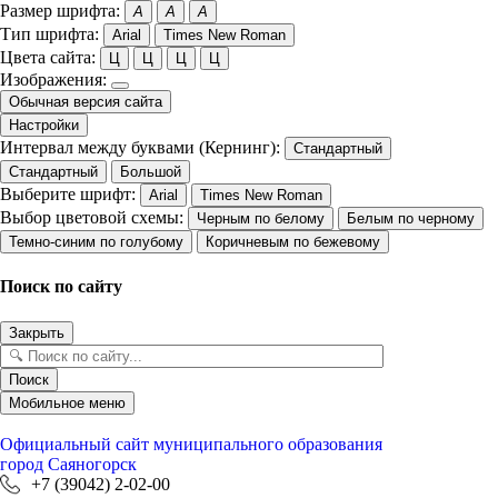
Размер шрифта:
A
A
A
Тип шрифта:
Arial
Times New Roman
Цвета сайта:
Ц
Ц
Ц
Ц
Изображения:
Обычная версия сайта
Настройки
Интервал между буквами (Кернинг):
Стандартный
Стандартный
Большой
Выберите шрифт:
Arial
Times New Roman
Выбор цветовой схемы:
Черным по белому
Белым по черному
Темно-синим по голубому
Коричневым по бежевому
Поиск по сайту
Закрыть
Поиск
Мобильное меню
Официальный сайт
муниципального образования
город Саяногорск
+7 (39042) 2-02-00