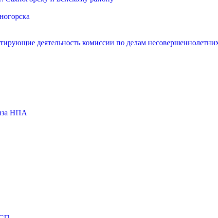
яногорска
нтирующие деятельность комиссии по делам несовершеннолетних
тиза НПА
МСП