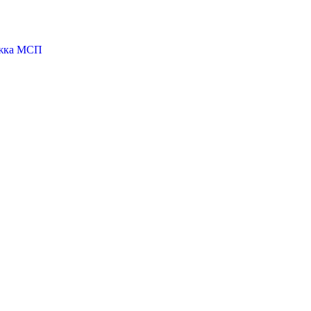
ржка МСП