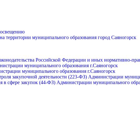
просвещению
 на территории муниципального образования город Саяногорск
законодательства Российской Федерации и иных нормативно-пра
инистрации муниципального образования г.Саяногорск
нистрации муниципального образования г.Саяногорск
роля закупочной деятельности (223-ФЗ) Администрации муници
я в сфере закупок (44-ФЗ) Администрации муниципального обра