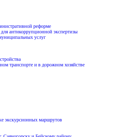
инистративной реформе
 для антикоррупционной экспертизы
 муниципальных услуг
стройства
ом транспорте и в дорожном хозяйстве
тке экскурсионных маршрутов
. Саяногорску и Бейскому району