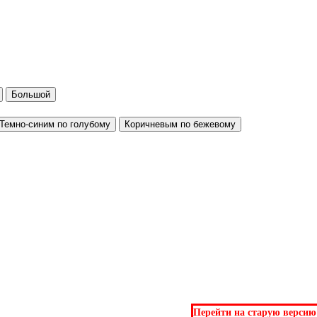
Большой
Темно-синим по голубому
Коричневым по бежевому
Перейти на старую версию