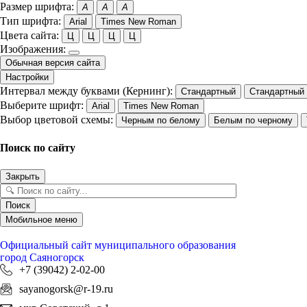
Размер шрифта:
A
A
A
Тип шрифта:
Arial
Times New Roman
Цвета сайта:
Ц
Ц
Ц
Ц
Изображения:
Обычная версия сайта
Настройки
Интервал между буквами (Кернинг):
Стандартный
Стандартный
Выберите шрифт:
Arial
Times New Roman
Выбор цветовой схемы:
Черным по белому
Белым по черному
Поиск по сайту
Закрыть
Поиск
Мобильное меню
Официальный сайт
муниципального образования
город Саяногорск
+7 (39042) 2-02-00
sayanogorsk@r-19.ru