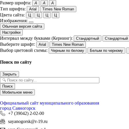
Размер шрифта:
A
A
A
Тип шрифта:
Arial
Times New Roman
Цвета сайта:
Ц
Ц
Ц
Ц
Изображения:
Обычная версия сайта
Настройки
Интервал между буквами (Кернинг):
Стандартный
Стандартный
Выберите шрифт:
Arial
Times New Roman
Выбор цветовой схемы:
Черным по белому
Белым по черному
Поиск по сайту
Закрыть
Поиск
Мобильное меню
Официальный сайт
муниципального образования
город Саяногорск
+7 (39042) 2-02-00
sayanogorsk@r-19.ru