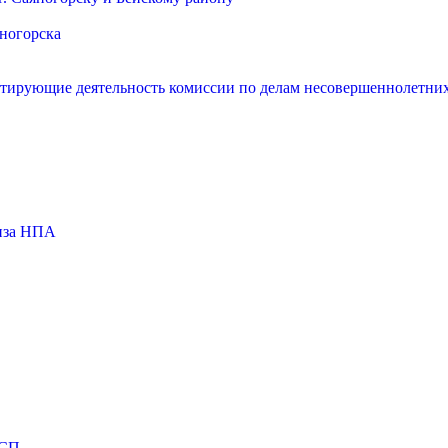
яногорска
нтирующие деятельность комиссии по делам несовершеннолетних
тиза НПА
МСП