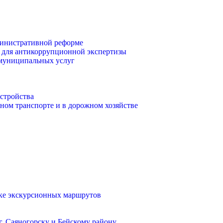
инистративной реформе
 для антикоррупционной экспертизы
 муниципальных услуг
стройства
ом транспорте и в дорожном хозяйстве
тке экскурсионных маршрутов
. Саяногорску и Бейскому району