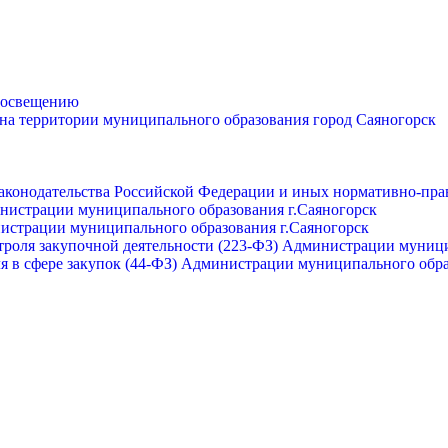
просвещению
 на территории муниципального образования город Саяногорск
законодательства Российской Федерации и иных нормативно-пра
инистрации муниципального образования г.Саяногорск
нистрации муниципального образования г.Саяногорск
роля закупочной деятельности (223-ФЗ) Администрации муници
я в сфере закупок (44-ФЗ) Администрации муниципального обра