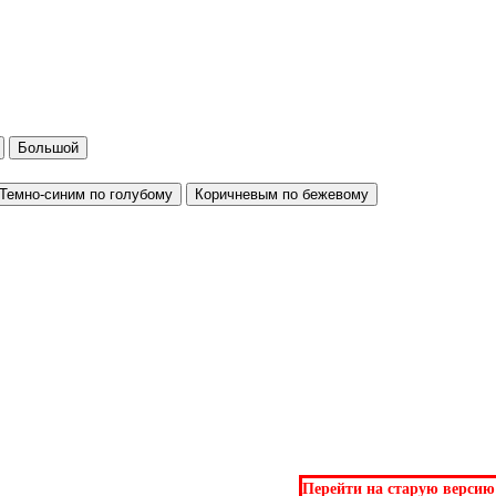
Большой
Темно-синим по голубому
Коричневым по бежевому
Перейти на старую версию