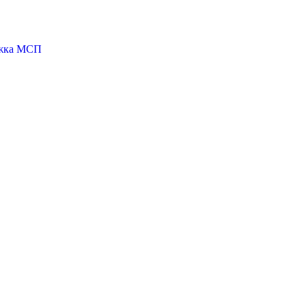
ржка МСП