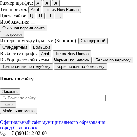
Размер шрифта:
A
A
A
Тип шрифта:
Arial
Times New Roman
Цвета сайта:
Ц
Ц
Ц
Ц
Изображения:
Обычная версия сайта
Настройки
Интервал между буквами (Кернинг):
Стандартный
Стандартный
Большой
Выберите шрифт:
Arial
Times New Roman
Выбор цветовой схемы:
Черным по белому
Белым по черному
Темно-синим по голубому
Коричневым по бежевому
Поиск по сайту
Закрыть
Поиск
Мобильное меню
Официальный сайт
муниципального образования
город Саяногорск
+7 (39042) 2-02-00