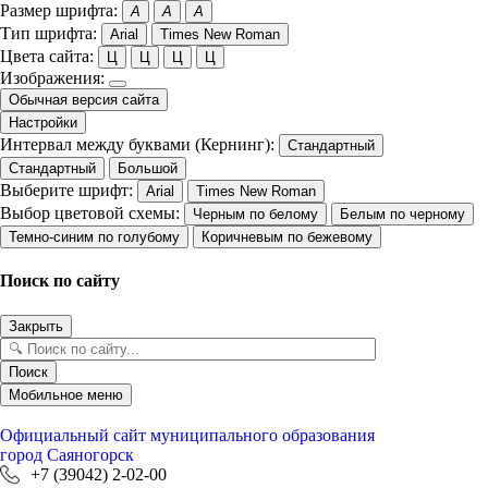
Размер шрифта:
A
A
A
Тип шрифта:
Arial
Times New Roman
Цвета сайта:
Ц
Ц
Ц
Ц
Изображения:
Обычная версия сайта
Настройки
Интервал между буквами (Кернинг):
Стандартный
Стандартный
Большой
Выберите шрифт:
Arial
Times New Roman
Выбор цветовой схемы:
Черным по белому
Белым по черному
Темно-синим по голубому
Коричневым по бежевому
Поиск по сайту
Закрыть
Поиск
Мобильное меню
Официальный сайт
муниципального образования
город Саяногорск
+7 (39042) 2-02-00