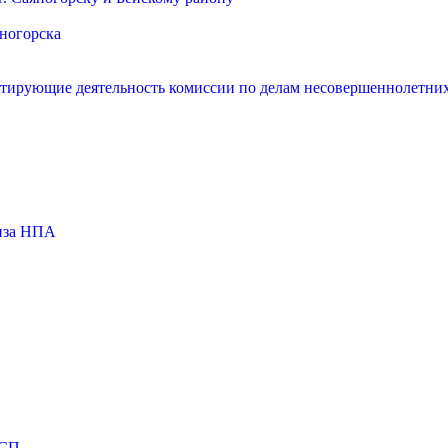
яногорска
нтирующие деятельность комиссии по делам несовершеннолетних
тиза НПА
МСП