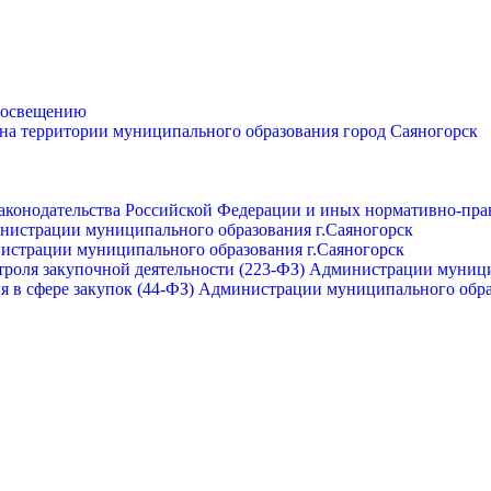
просвещению
 на территории муниципального образования город Саяногорск
законодательства Российской Федерации и иных нормативно-пра
инистрации муниципального образования г.Саяногорск
нистрации муниципального образования г.Саяногорск
роля закупочной деятельности (223-ФЗ) Администрации муници
я в сфере закупок (44-ФЗ) Администрации муниципального обра