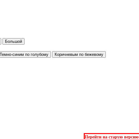
Большой
Темно-синим по голубому
Коричневым по бежевому
Перейти на старую версию