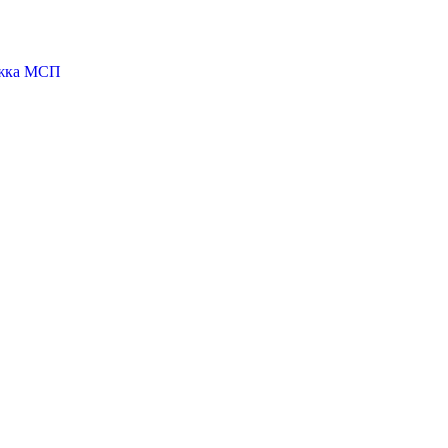
ржка МСП