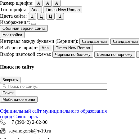
Размер шрифта:
A
A
A
Тип шрифта:
Arial
Times New Roman
Цвета сайта:
Ц
Ц
Ц
Ц
Изображения:
Обычная версия сайта
Настройки
Интервал между буквами (Кернинг):
Стандартный
Стандартный
Выберите шрифт:
Arial
Times New Roman
Выбор цветовой схемы:
Черным по белому
Белым по черному
Поиск по сайту
Закрыть
Поиск
Мобильное меню
Официальный сайт
муниципального образования
город Саяногорск
+7 (39042) 2-02-00
sayanogorsk@r-19.ru