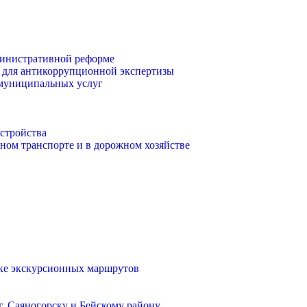
инистративной реформе
 для антикоррупционной экспертизы
 муниципальных услуг
стройства
ом транспорте и в дорожном хозяйстве
тке экскурсионных маршрутов
. Саяногорску и Бейскому району