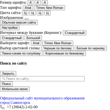
Размер шрифта:
A
A
A
Тип шрифта:
Arial
Times New Roman
Цвета сайта:
Ц
Ц
Ц
Ц
Изображения:
Обычная версия сайта
Настройки
Интервал между буквами (Кернинг):
Стандартный
Стандартный
Большой
Выберите шрифт:
Arial
Times New Roman
Выбор цветовой схемы:
Черным по белому
Белым по черному
Темно-синим по голубому
Коричневым по бежевому
Поиск по сайту
Закрыть
Поиск
Мобильное меню
Официальный сайт
муниципального образования
город Саяногорск
+7 (39042) 2-02-00