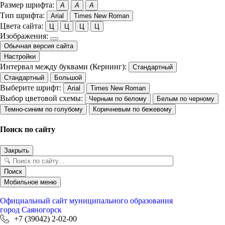
Размер шрифта:
A
A
A
Тип шрифта:
Arial
Times New Roman
Цвета сайта:
Ц
Ц
Ц
Ц
Изображения:
Обычная версия сайта
Настройки
Интервал между буквами (Кернинг):
Стандартный
Стандартный
Большой
Выберите шрифт:
Arial
Times New Roman
Выбор цветовой схемы:
Черным по белому
Белым по черному
Темно-синим по голубому
Коричневым по бежевому
Поиск по сайту
Закрыть
Поиск
Мобильное меню
Официальный сайт
муниципального образования
город Саяногорск
+7 (39042) 2-02-00