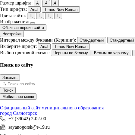
Размер шрифта:
A
A
A
Тип шрифта:
Arial
Times New Roman
Цвета сайта:
Ц
Ц
Ц
Ц
Изображения:
Обычная версия сайта
Настройки
Интервал между буквами (Кернинг):
Стандартный
Стандартный
Выберите шрифт:
Arial
Times New Roman
Выбор цветовой схемы:
Черным по белому
Белым по черному
Поиск по сайту
Закрыть
Поиск
Мобильное меню
Официальный сайт
муниципального образования
город Саяногорск
+7 (39042) 2-02-00
sayanogorsk@r-19.ru