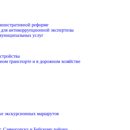
инистративной реформе
 для антикоррупционной экспертизы
 муниципальных услуг
стройства
ом транспорте и в дорожном хозяйстве
тке экскурсионных маршрутов
. Саяногорску и Бейскому району