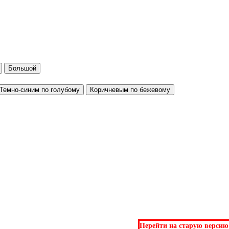
Большой
Темно-синим по голубому
Коричневым по бежевому
Перейти на старую версию