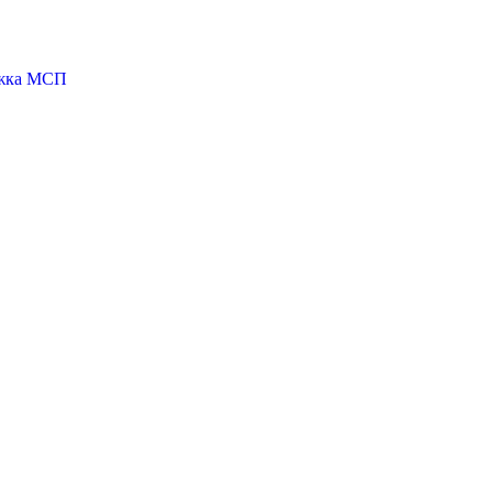
ржка МСП