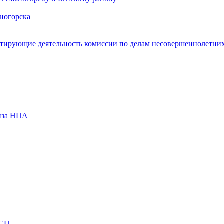
яногорска
нтирующие деятельность комиссии по делам несовершеннолетних
тиза НПА
МСП