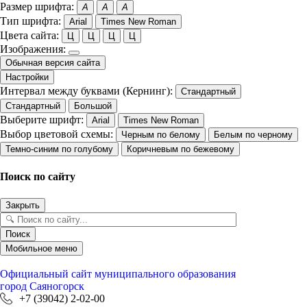
Размер шрифта:
A
A
A
Тип шрифта:
Arial
Times New Roman
Цвета сайта:
Ц
Ц
Ц
Ц
Изображения:
Обычная версия сайта
Настройки
Интервал между буквами (Кернинг):
Стандартный
Стандартный
Большой
Выберите шрифт:
Arial
Times New Roman
Выбор цветовой схемы:
Черным по белому
Белым по черному
Темно-синим по голубому
Коричневым по бежевому
Поиск по сайту
Закрыть
Поиск
Мобильное меню
Официальный сайт
муниципального образования
город Саяногорск
+7 (39042) 2-02-00