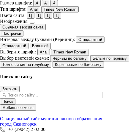
Размер шрифта:
A
A
A
Тип шрифта:
Arial
Times New Roman
Цвета сайта:
Ц
Ц
Ц
Ц
Изображения:
Обычная версия сайта
Настройки
Интервал между буквами (Кернинг):
Стандартный
Стандартный
Большой
Выберите шрифт:
Arial
Times New Roman
Выбор цветовой схемы:
Черным по белому
Белым по черному
Темно-синим по голубому
Коричневым по бежевому
Поиск по сайту
Закрыть
Поиск
Мобильное меню
Официальный сайт
муниципального образования
город Саяногорск
+7 (39042) 2-02-00