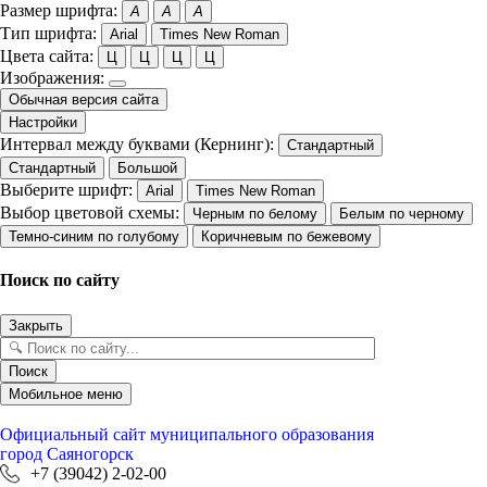
Размер шрифта:
A
A
A
Тип шрифта:
Arial
Times New Roman
Цвета сайта:
Ц
Ц
Ц
Ц
Изображения:
Обычная версия сайта
Настройки
Интервал между буквами (Кернинг):
Стандартный
Стандартный
Большой
Выберите шрифт:
Arial
Times New Roman
Выбор цветовой схемы:
Черным по белому
Белым по черному
Темно-синим по голубому
Коричневым по бежевому
Поиск по сайту
Закрыть
Поиск
Мобильное меню
Официальный сайт
муниципального образования
город Саяногорск
+7 (39042) 2-02-00