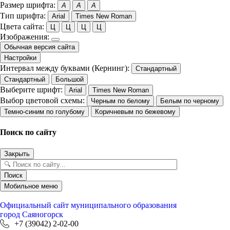
Размер шрифта:
A
A
A
Тип шрифта:
Arial
Times New Roman
Цвета сайта:
Ц
Ц
Ц
Ц
Изображения:
Обычная версия сайта
Настройки
Интервал между буквами (Кернинг):
Стандартный
Стандартный
Большой
Выберите шрифт:
Arial
Times New Roman
Выбор цветовой схемы:
Черным по белому
Белым по черному
Темно-синим по голубому
Коричневым по бежевому
Поиск по сайту
Закрыть
Поиск
Мобильное меню
Официальный сайт
муниципального образования
город Саяногорск
+7 (39042) 2-02-00