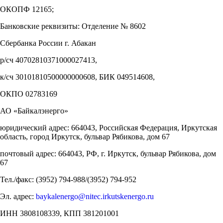
ОКОПФ 12165;
Банковские реквизиты: Отделение № 8602
Сбербанка России г. Абакан
р/сч 40702810371000027413,
к/сч 30101810500000000608, БИК 049514608,
ОКПО 02783169
АО «Байкалэнерго»
юридический адрес: 664043, Российская Федерация, Иркутская
область, город Иркутск, бульвар Рябикова, дом 67
почтовый адрес: 664043, РФ, г. Иркутск, бульвар Рябикова, дом
67
Тел./факс: (3952) 794-988/(3952) 794-952
Эл. адрес:
baykalenergo@nitec.irkutskenergo.ru
ИНН 3808108339, КПП 381201001