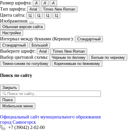
Размер шрифта:
A
A
A
Тип шрифта:
Arial
Times New Roman
Цвета сайта:
Ц
Ц
Ц
Ц
Изображения:
Обычная версия сайта
Настройки
Интервал между буквами (Кернинг):
Стандартный
Стандартный
Большой
Выберите шрифт:
Arial
Times New Roman
Выбор цветовой схемы:
Черным по белому
Белым по черному
Темно-синим по голубому
Коричневым по бежевому
Поиск по сайту
Закрыть
Поиск
Мобильное меню
Официальный сайт
муниципального образования
город Саяногорск
+7 (39042) 2-02-00