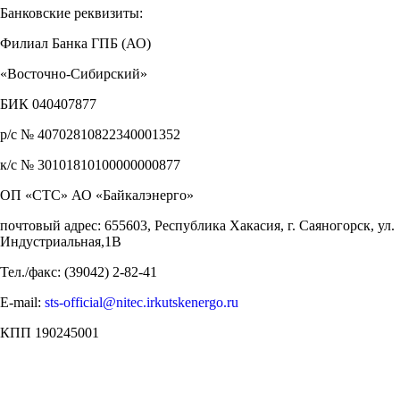
Банковские реквизиты:
Филиал Банка ГПБ (АО)
«Восточно-Сибирский»
БИК 040407877
р/с № 40702810822340001352
к/с № 30101810100000000877
ОП «СТС» АО «Байкалэнерго»
почтовый адрес: 655603, Республика Хакасия, г. Саяногорск, ул.
Индустриальная,1В
Тел./факс: (39042) 2-82-41
Е-mail:
sts-official@nitec.irkutskenergo.ru
КПП 190245001