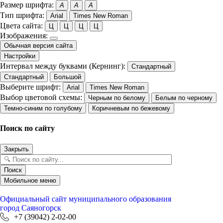
Размер шрифта:
A
A
A
Тип шрифта:
Arial
Times New Roman
Цвета сайта:
Ц
Ц
Ц
Ц
Изображения:
Обычная версия сайта
Настройки
Интервал между буквами (Кернинг):
Стандартный
Стандартный
Большой
Выберите шрифт:
Arial
Times New Roman
Выбор цветовой схемы:
Черным по белому
Белым по черному
Темно-синим по голубому
Коричневым по бежевому
Поиск по сайту
Закрыть
Поиск
Мобильное меню
Официальный сайт
муниципального образования
город Саяногорск
+7 (39042) 2-02-00