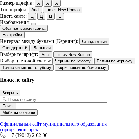
Размер шрифта:
A
A
A
Тип шрифта:
Arial
Times New Roman
Цвета сайта:
Ц
Ц
Ц
Ц
Изображения:
Обычная версия сайта
Настройки
Интервал между буквами (Кернинг):
Стандартный
Стандартный
Большой
Выберите шрифт:
Arial
Times New Roman
Выбор цветовой схемы:
Черным по белому
Белым по черному
Темно-синим по голубому
Коричневым по бежевому
Поиск по сайту
Закрыть
Поиск
Мобильное меню
Официальный сайт
муниципального образования
город Саяногорск
+7 (39042) 2-02-00