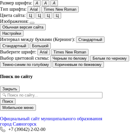
Размер шрифта:
A
A
A
Тип шрифта:
Arial
Times New Roman
Цвета сайта:
Ц
Ц
Ц
Ц
Изображения:
Обычная версия сайта
Настройки
Интервал между буквами (Кернинг):
Стандартный
Стандартный
Большой
Выберите шрифт:
Arial
Times New Roman
Выбор цветовой схемы:
Черным по белому
Белым по черному
Темно-синим по голубому
Коричневым по бежевому
Поиск по сайту
Закрыть
Поиск
Мобильное меню
Официальный сайт
муниципального образования
город Саяногорск
+7 (39042) 2-02-00