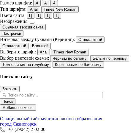
Размер шрифта:
A
A
A
Тип шрифта:
Arial
Times New Roman
Цвета сайта:
Ц
Ц
Ц
Ц
Изображения:
Обычная версия сайта
Настройки
Интервал между буквами (Кернинг):
Стандартный
Стандартный
Большой
Выберите шрифт:
Arial
Times New Roman
Выбор цветовой схемы:
Черным по белому
Белым по черному
Темно-синим по голубому
Коричневым по бежевому
Поиск по сайту
Закрыть
Поиск
Мобильное меню
Официальный сайт
муниципального образования
город Саяногорск
+7 (39042) 2-02-00