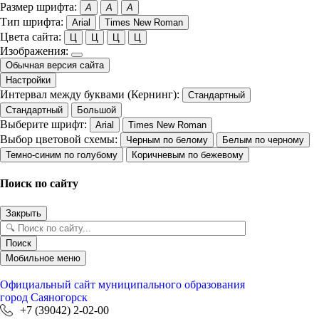
Размер шрифта:
A
A
A
Тип шрифта:
Arial
Times New Roman
Цвета сайта:
Ц
Ц
Ц
Ц
Изображения:
Обычная версия сайта
Настройки
Интервал между буквами (Кернинг):
Стандартный
Стандартный
Большой
Выберите шрифт:
Arial
Times New Roman
Выбор цветовой схемы:
Черным по белому
Белым по черному
Темно-синим по голубому
Коричневым по бежевому
Поиск по сайту
Закрыть
Поиск
Мобильное меню
Официальный сайт
муниципального образования
город Саяногорск
+7 (39042) 2-02-00