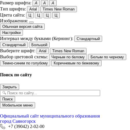
Размер шрифта:
A
A
A
Тип шрифта:
Arial
Times New Roman
Цвета сайта:
Ц
Ц
Ц
Ц
Изображения:
Обычная версия сайта
Настройки
Интервал между буквами (Кернинг):
Стандартный
Стандартный
Большой
Выберите шрифт:
Arial
Times New Roman
Выбор цветовой схемы:
Черным по белому
Белым по черному
Темно-синим по голубому
Коричневым по бежевому
Поиск по сайту
Закрыть
Поиск
Мобильное меню
Официальный сайт
муниципального образования
город Саяногорск
+7 (39042) 2-02-00