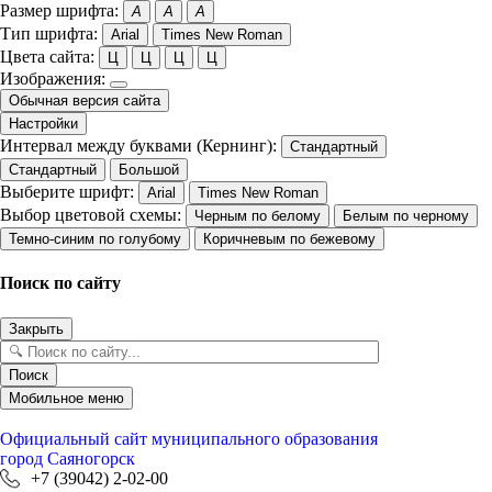
Размер шрифта:
A
A
A
Тип шрифта:
Arial
Times New Roman
Цвета сайта:
Ц
Ц
Ц
Ц
Изображения:
Обычная версия сайта
Настройки
Интервал между буквами (Кернинг):
Стандартный
Стандартный
Большой
Выберите шрифт:
Arial
Times New Roman
Выбор цветовой схемы:
Черным по белому
Белым по черному
Темно-синим по голубому
Коричневым по бежевому
Поиск по сайту
Закрыть
Поиск
Мобильное меню
Официальный сайт
муниципального образования
город Саяногорск
+7 (39042) 2-02-00