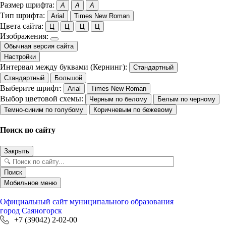
Размер шрифта:
A
A
A
Тип шрифта:
Arial
Times New Roman
Цвета сайта:
Ц
Ц
Ц
Ц
Изображения:
Обычная версия сайта
Настройки
Интервал между буквами (Кернинг):
Стандартный
Стандартный
Большой
Выберите шрифт:
Arial
Times New Roman
Выбор цветовой схемы:
Черным по белому
Белым по черному
Темно-синим по голубому
Коричневым по бежевому
Поиск по сайту
Закрыть
Поиск
Мобильное меню
Официальный сайт
муниципального образования
город Саяногорск
+7 (39042) 2-02-00