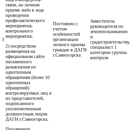
связи, на личном
приеме либо в ходе
проведения
профилактического
Заместитель
Постоянно с
мероприятия,
руководителя по
учетом
контрольного
землепользованию
особенностей
мероприятия;
и
3
организации
градостроительству,
личного приема
2) посредством
специалист 1
граждан в ДАГН
размещения на
категории группы
г.Саяногорска
официальном сайте
контроля
письменного
разъяснения по
однотипным
обращениям (более 10
однотипных
обращений)
контролируемых лиц и
их представителей,
подписанного
уполномоченным
должностным лицом
ДАГН г.Саяногорска.
Письменное