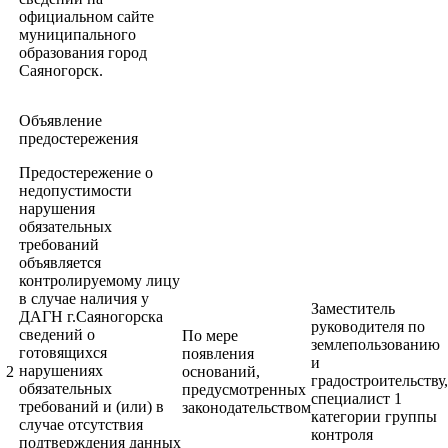
официальном сайте
муниципального
образования город
Саяногорск.
Объявление
предостережения
Предостережение о
недопустимости
нарушения
обязательных
требований
объявляется
контролируемому лицу
в случае наличия у
Заместитель
ДАГН г.Саяногорска
руководителя по
сведений о
По мере
землепользованию
готовящихся
появления
и
нарушениях
2
оснований,
градостроительству,
обязательных
предусмотренных
специалист 1
требований и (или) в
законодательством
категории группы
случае отсутствия
контроля
подтверждения данных