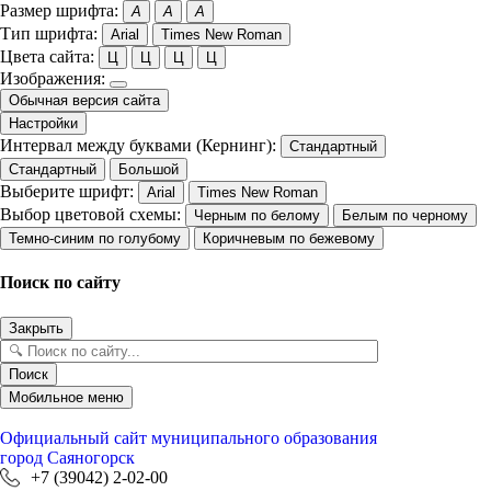
Размер шрифта:
A
A
A
Тип шрифта:
Arial
Times New Roman
Цвета сайта:
Ц
Ц
Ц
Ц
Изображения:
Обычная версия сайта
Настройки
Интервал между буквами (Кернинг):
Стандартный
Стандартный
Большой
Выберите шрифт:
Arial
Times New Roman
Выбор цветовой схемы:
Черным по белому
Белым по черному
Темно-синим по голубому
Коричневым по бежевому
Поиск по сайту
Закрыть
Поиск
Мобильное меню
Официальный сайт
муниципального образования
город Саяногорск
+7 (39042) 2-02-00