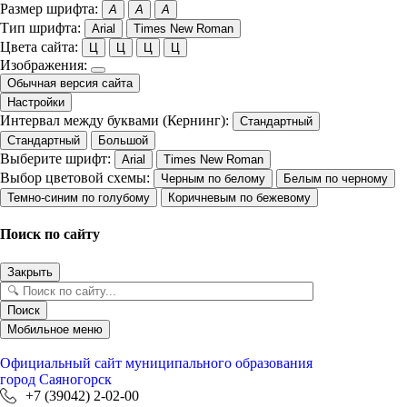
Размер шрифта:
A
A
A
Тип шрифта:
Arial
Times New Roman
Цвета сайта:
Ц
Ц
Ц
Ц
Изображения:
Обычная версия сайта
Настройки
Интервал между буквами (Кернинг):
Стандартный
Стандартный
Большой
Выберите шрифт:
Arial
Times New Roman
Выбор цветовой схемы:
Черным по белому
Белым по черному
Темно-синим по голубому
Коричневым по бежевому
Поиск по сайту
Закрыть
Поиск
Мобильное меню
Официальный сайт
муниципального образования
город Саяногорск
+7 (39042) 2-02-00