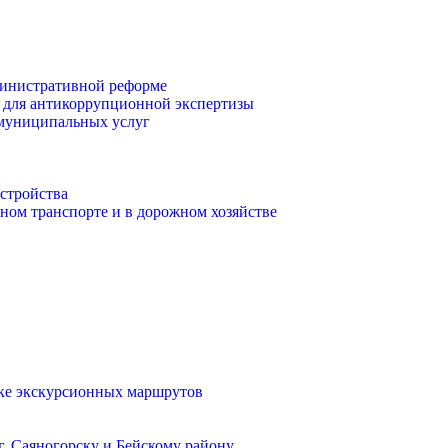
инистративной реформе
 для антикоррупционной экспертизы
 муниципальных услуг
стройства
ом транспорте и в дорожном хозяйстве
тке экскурсионных маршрутов
. Саяногорску и Бейскому району