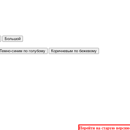
Большой
Темно-синим по голубому
Коричневым по бежевому
Перейти на старую версию