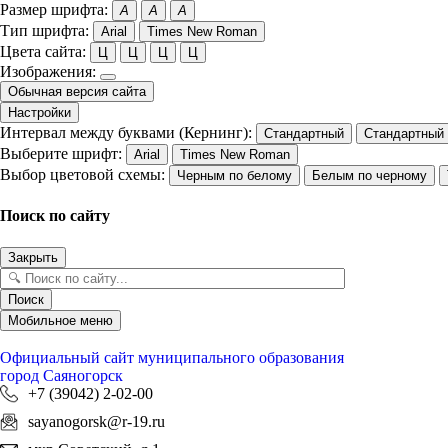
Размер шрифта:
A
A
A
Тип шрифта:
Arial
Times New Roman
Цвета сайта:
Ц
Ц
Ц
Ц
Изображения:
Обычная версия сайта
Настройки
Интервал между буквами (Кернинг):
Стандартный
Стандартный
Выберите шрифт:
Arial
Times New Roman
Выбор цветовой схемы:
Черным по белому
Белым по черному
Поиск по сайту
Закрыть
Поиск
Мобильное меню
Официальный сайт
муниципального образования
город Саяногорск
+7 (39042) 2-02-00
sayanogorsk@r-19.ru