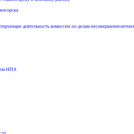
яногорска
нтирующие деятельность комиссии по делам несовершеннолетних
тиза НПА
МСП