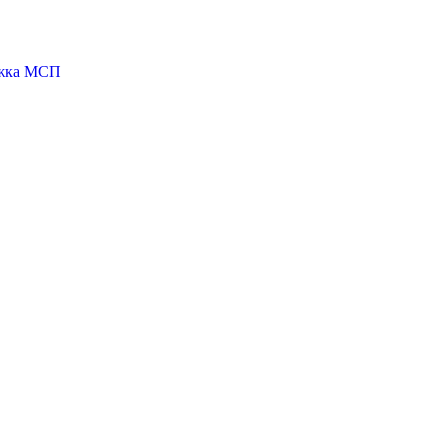
ржка МСП