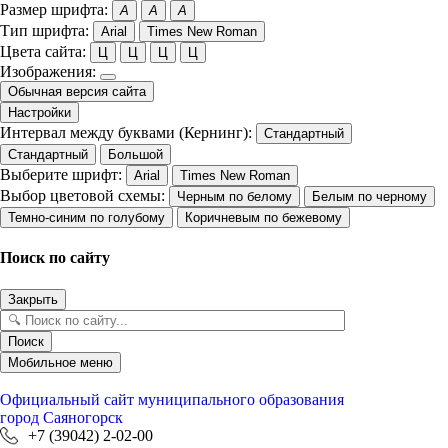
Размер шрифта:
A
A
A
Тип шрифта:
Arial
Times New Roman
Цвета сайта:
Ц
Ц
Ц
Ц
Изображения:
Обычная версия сайта
Настройки
Интервал между буквами (Кернинг):
Стандартный
Стандартный
Большой
Выберите шрифт:
Arial
Times New Roman
Выбор цветовой схемы:
Черным по белому
Белым по черному
Темно-синим по голубому
Коричневым по бежевому
Поиск по сайту
Закрыть
Поиск
Мобильное меню
Официальный сайт
муниципального образования
город Саяногорск
+7 (39042) 2-02-00