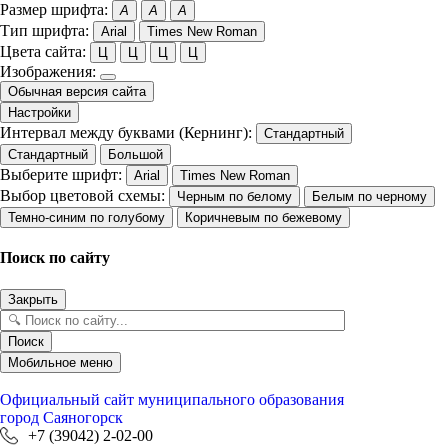
Размер шрифта:
A
A
A
Тип шрифта:
Arial
Times New Roman
Цвета сайта:
Ц
Ц
Ц
Ц
Изображения:
Обычная версия сайта
Настройки
Интервал между буквами (Кернинг):
Стандартный
Стандартный
Большой
Выберите шрифт:
Arial
Times New Roman
Выбор цветовой схемы:
Черным по белому
Белым по черному
Темно-синим по голубому
Коричневым по бежевому
Поиск по сайту
Закрыть
Поиск
Мобильное меню
Официальный сайт
муниципального образования
город Саяногорск
+7 (39042) 2-02-00