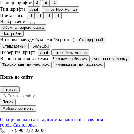
Размер шрифта:
A
A
A
Тип шрифта:
Arial
Times New Roman
Цвета сайта:
Ц
Ц
Ц
Ц
Изображения:
Обычная версия сайта
Настройки
Интервал между буквами (Кернинг):
Стандартный
Стандартный
Большой
Выберите шрифт:
Arial
Times New Roman
Выбор цветовой схемы:
Черным по белому
Белым по черному
Темно-синим по голубому
Коричневым по бежевому
Поиск по сайту
Закрыть
Поиск
Мобильное меню
Официальный сайт
муниципального образования
город Саяногорск
+7 (39042) 2-02-00