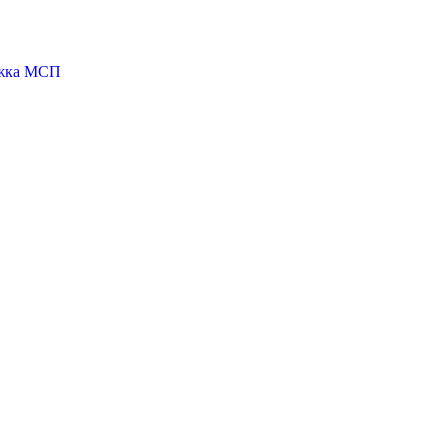
ржка МСП