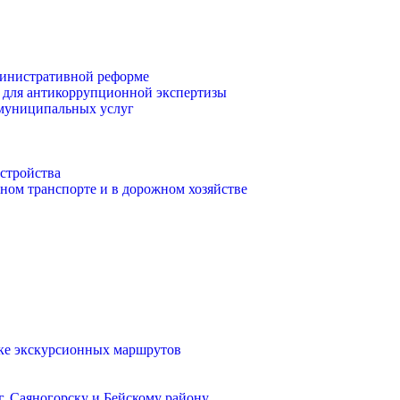
инистративной реформе
 для антикоррупционной экспертизы
 муниципальных услуг
стройства
ом транспорте и в дорожном хозяйстве
тке экскурсионных маршрутов
. Саяногорску и Бейскому району