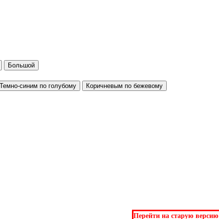
Большой
Темно-синим по голубому
Коричневым по бежевому
Перейти на старую версию