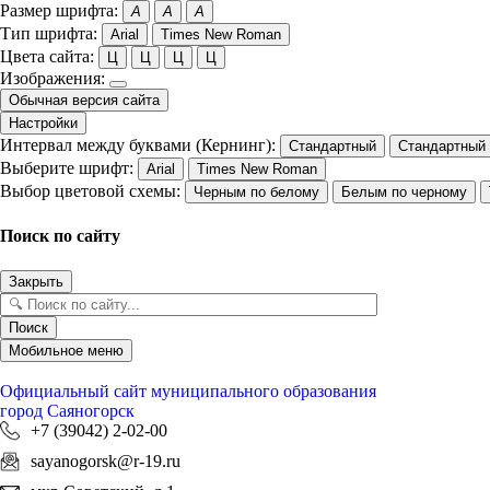
Размер шрифта:
A
A
A
Тип шрифта:
Arial
Times New Roman
Цвета сайта:
Ц
Ц
Ц
Ц
Изображения:
Обычная версия сайта
Настройки
Интервал между буквами (Кернинг):
Стандартный
Стандартный
Выберите шрифт:
Arial
Times New Roman
Выбор цветовой схемы:
Черным по белому
Белым по черному
Поиск по сайту
Закрыть
Поиск
Мобильное меню
Официальный сайт
муниципального образования
город Саяногорск
+7 (39042) 2-02-00
sayanogorsk@r-19.ru