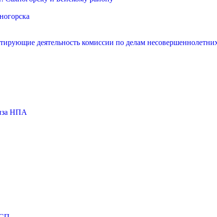
яногорска
нтирующие деятельность комиссии по делам несовершеннолетних
тиза НПА
МСП