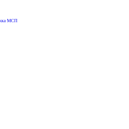
ржка МСП