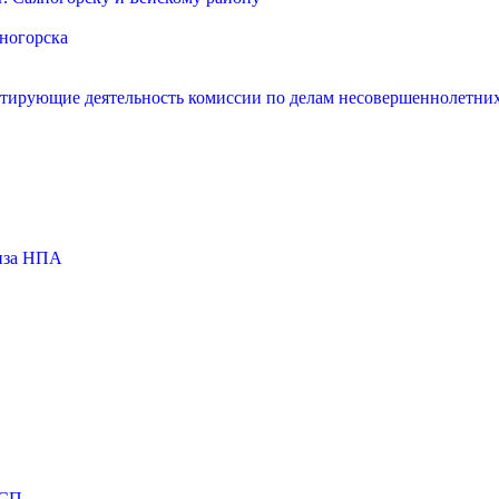
яногорска
нтирующие деятельность комиссии по делам несовершеннолетних
тиза НПА
МСП