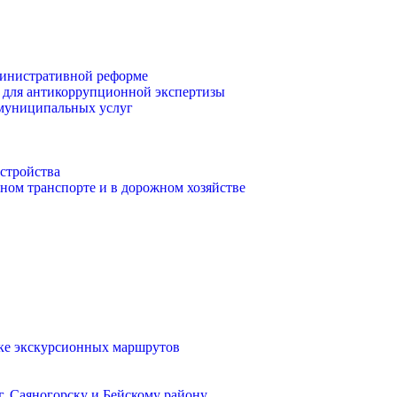
инистративной реформе
 для антикоррупционной экспертизы
 муниципальных услуг
стройства
ом транспорте и в дорожном хозяйстве
тке экскурсионных маршрутов
. Саяногорску и Бейскому району