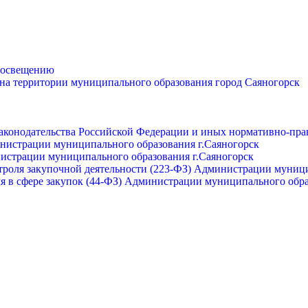
просвещению
 на территории муниципального образования город Саяногорск
законодательства Российской Федерации и иных нормативно-пра
инистрации муниципального образования г.Саяногорск
нистрации муниципального образования г.Саяногорск
роля закупочной деятельности (223-ФЗ) Администрации муници
я в сфере закупок (44-ФЗ) Администрации муниципального обра