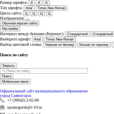
Размер шрифта:
A
A
A
Тип шрифта:
Arial
Times New Roman
Цвета сайта:
Ц
Ц
Ц
Ц
Изображения:
Обычная версия сайта
Настройки
Интервал между буквами (Кернинг):
Стандартный
Стандартный
Выберите шрифт:
Arial
Times New Roman
Выбор цветовой схемы:
Черным по белому
Белым по черному
Поиск по сайту
Закрыть
Поиск
Мобильное меню
Официальный сайт
муниципального образования
город Саяногорск
+7 (39042) 2-02-00
sayanogorsk@r-19.ru