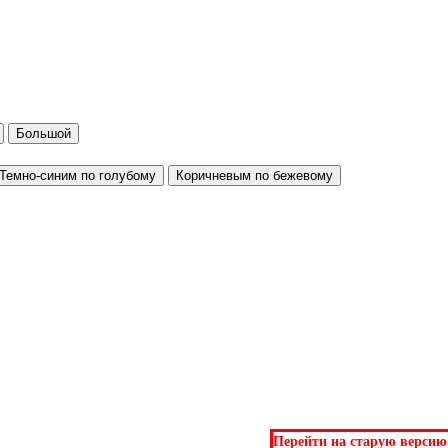
Большой
Темно-синим по голубому
Коричневым по бежевому
Перейти на старую версию