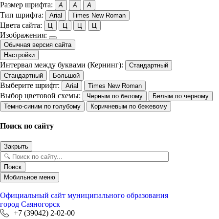
Размер шрифта:
A
A
A
Тип шрифта:
Arial
Times New Roman
Цвета сайта:
Ц
Ц
Ц
Ц
Изображения:
Обычная версия сайта
Настройки
Интервал между буквами (Кернинг):
Стандартный
Стандартный
Большой
Выберите шрифт:
Arial
Times New Roman
Выбор цветовой схемы:
Черным по белому
Белым по черному
Темно-синим по голубому
Коричневым по бежевому
Поиск по сайту
Закрыть
Поиск
Мобильное меню
Официальный сайт
муниципального образования
город Саяногорск
+7 (39042) 2-02-00