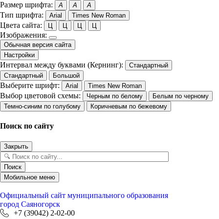
Размер шрифта:
A
A
A
Тип шрифта:
Arial
Times New Roman
Цвета сайта:
Ц
Ц
Ц
Ц
Изображения:
Обычная версия сайта
Настройки
Интервал между буквами (Кернинг):
Стандартный
Стандартный
Большой
Выберите шрифт:
Arial
Times New Roman
Выбор цветовой схемы:
Черным по белому
Белым по черному
Темно-синим по голубому
Коричневым по бежевому
Поиск по сайту
Закрыть
Поиск
Мобильное меню
Официальный сайт
муниципального образования
город Саяногорск
+7 (39042) 2-02-00