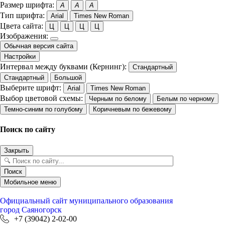
Размер шрифта:
A
A
A
Тип шрифта:
Arial
Times New Roman
Цвета сайта:
Ц
Ц
Ц
Ц
Изображения:
Обычная версия сайта
Настройки
Интервал между буквами (Кернинг):
Стандартный
Стандартный
Большой
Выберите шрифт:
Arial
Times New Roman
Выбор цветовой схемы:
Черным по белому
Белым по черному
Темно-синим по голубому
Коричневым по бежевому
Поиск по сайту
Закрыть
Поиск
Мобильное меню
Официальный сайт
муниципального образования
город Саяногорск
+7 (39042) 2-02-00