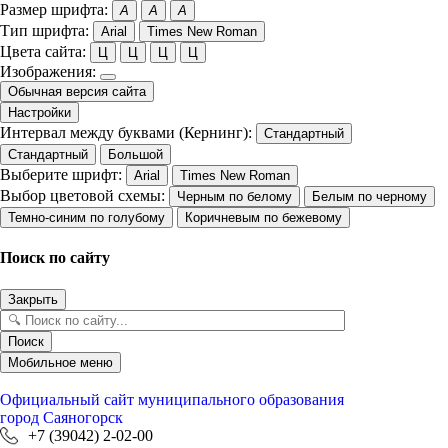
Размер шрифта:
A
A
A
Тип шрифта:
Arial
Times New Roman
Цвета сайта:
Ц
Ц
Ц
Ц
Изображения:
Обычная версия сайта
Настройки
Интервал между буквами (Кернинг):
Стандартный
Стандартный
Большой
Выберите шрифт:
Arial
Times New Roman
Выбор цветовой схемы:
Черным по белому
Белым по черному
Темно-синим по голубому
Коричневым по бежевому
Поиск по сайту
Закрыть
Поиск
Мобильное меню
Официальный сайт
муниципального образования
город Саяногорск
+7 (39042) 2-02-00