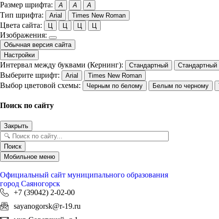
Размер шрифта:
A
A
A
Тип шрифта:
Arial
Times New Roman
Цвета сайта:
Ц
Ц
Ц
Ц
Изображения:
Обычная версия сайта
Настройки
Интервал между буквами (Кернинг):
Стандартный
Стандартный
Выберите шрифт:
Arial
Times New Roman
Выбор цветовой схемы:
Черным по белому
Белым по черному
Поиск по сайту
Закрыть
Поиск
Мобильное меню
Официальный сайт
муниципального образования
город Саяногорск
+7 (39042) 2-02-00
sayanogorsk@r-19.ru