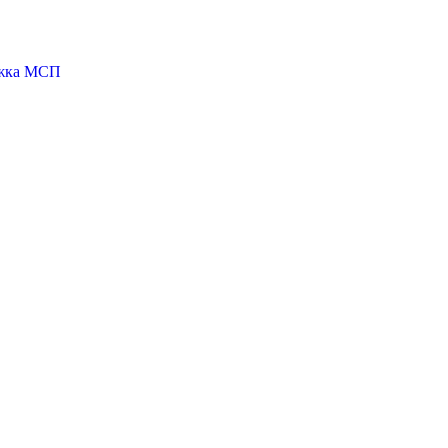
ржка МСП