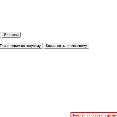
Большой
Темно-синим по голубому
Коричневым по бежевому
Перейти на старую версию