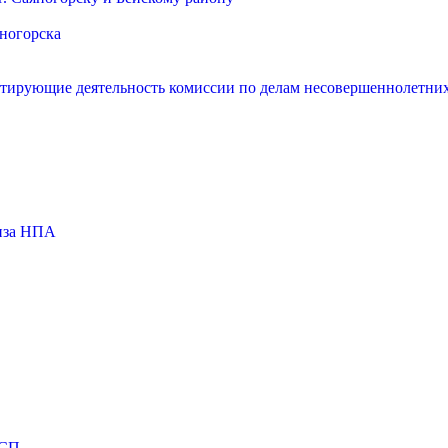
яногорска
нтирующие деятельность комиссии по делам несовершеннолетних
тиза НПА
МСП