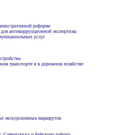
инистративной реформе
 для антикоррупционной экспертизы
 муниципальных услуг
стройства
ом транспорте и в дорожном хозяйстве
тке экскурсионных маршрутов
. Саяногорску и Бейскому району