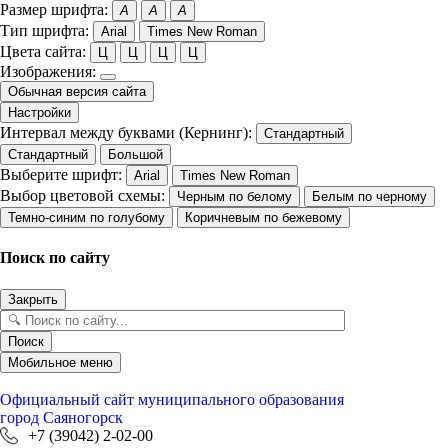
Размер шрифта:
A
A
A
Тип шрифта:
Arial
Times New Roman
Цвета сайта:
Ц
Ц
Ц
Ц
Изображения:
Обычная версия сайта
Настройки
Интервал между буквами (Кернинг):
Стандартный
Стандартный
Большой
Выберите шрифт:
Arial
Times New Roman
Выбор цветовой схемы:
Черным по белому
Белым по черному
Темно-синим по голубому
Коричневым по бежевому
Поиск по сайту
Закрыть
Поиск
Мобильное меню
Официальный сайт
муниципального образования
город Саяногорск
+7 (39042) 2-02-00