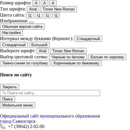
Размер шрифта:
A
A
A
Тип шрифта:
Arial
Times New Roman
Цвета сайта:
Ц
Ц
Ц
Ц
Изображения:
Обычная версия сайта
Настройки
Интервал между буквами (Кернинг):
Стандартный
Стандартный
Большой
Выберите шрифт:
Arial
Times New Roman
Выбор цветовой схемы:
Черным по белому
Белым по черному
Темно-синим по голубому
Коричневым по бежевому
Поиск по сайту
Закрыть
Поиск
Мобильное меню
Официальный сайт
муниципального образования
город Саяногорск
+7 (39042) 2-02-00