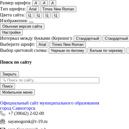
Размер шрифта:
A
A
A
Тип шрифта:
Arial
Times New Roman
Цвета сайта:
Ц
Ц
Ц
Ц
Изображения:
Обычная версия сайта
Настройки
Интервал между буквами (Кернинг):
Стандартный
Стандартный
Выберите шрифт:
Arial
Times New Roman
Выбор цветовой схемы:
Черным по белому
Белым по черному
Поиск по сайту
Закрыть
Поиск
Мобильное меню
Официальный сайт
муниципального образования
город Саяногорск
+7 (39042) 2-02-00
sayanogorsk@r-19.ru