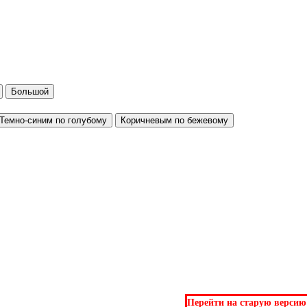
Большой
Темно-синим по голубому
Коричневым по бежевому
Перейти на старую версию