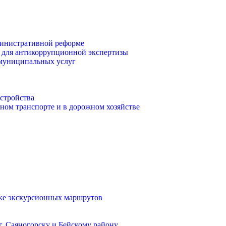
инистративной реформе
 для антикоррупционной экспертизы
 муниципальных услуг
стройства
ом транспорте и в дорожном хозяйстве
тке экскурсионных маршрутов
. Саяногорску и Бейскому району