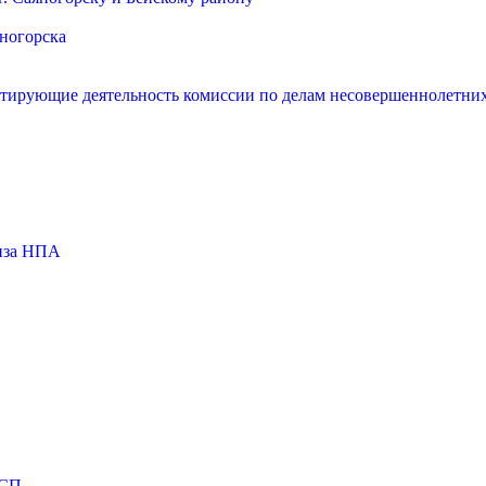
яногорска
нтирующие деятельность комиссии по делам несовершеннолетних
тиза НПА
МСП