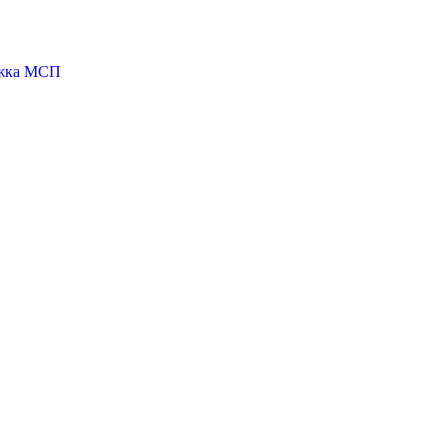
ржка МСП