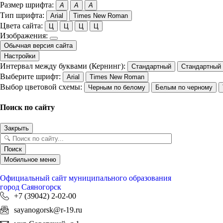
Размер шрифта:
A
A
A
Тип шрифта:
Arial
Times New Roman
Цвета сайта:
Ц
Ц
Ц
Ц
Изображения:
Обычная версия сайта
Настройки
Интервал между буквами (Кернинг):
Стандартный
Стандартный
Выберите шрифт:
Arial
Times New Roman
Выбор цветовой схемы:
Черным по белому
Белым по черному
Поиск по сайту
Закрыть
Поиск
Мобильное меню
Официальный сайт
муниципального образования
город Саяногорск
+7 (39042) 2-02-00
sayanogorsk@r-19.ru