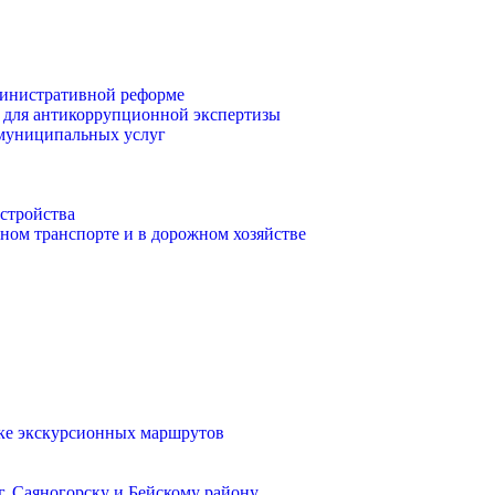
инистративной реформе
 для антикоррупционной экспертизы
 муниципальных услуг
стройства
ом транспорте и в дорожном хозяйстве
тке экскурсионных маршрутов
. Саяногорску и Бейскому району