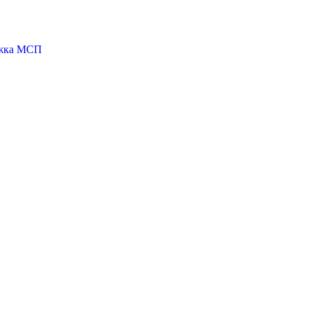
ржка МСП