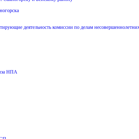
яногорска
нтирующие деятельность комиссии по делам несовершеннолетних
тиза НПА
МСП