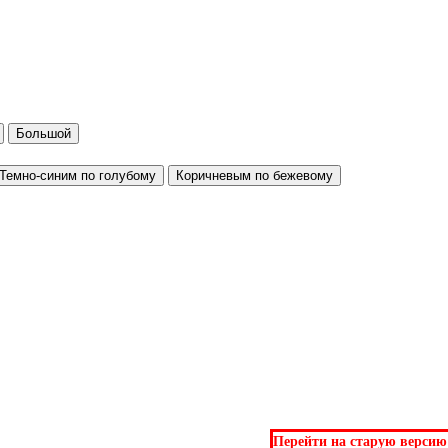
Большой
Темно-синим по голубому
Коричневым по бежевому
Перейти на старую версию