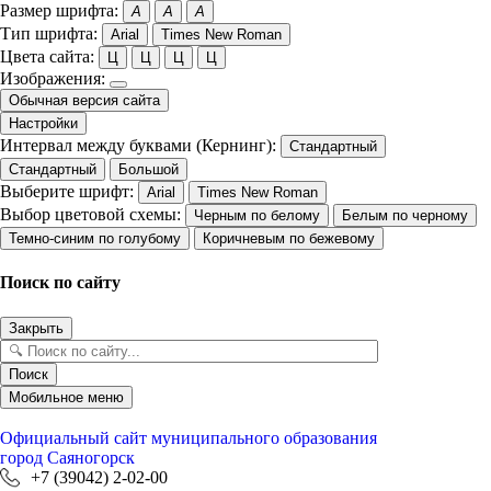
Размер шрифта:
A
A
A
Тип шрифта:
Arial
Times New Roman
Цвета сайта:
Ц
Ц
Ц
Ц
Изображения:
Обычная версия сайта
Настройки
Интервал между буквами (Кернинг):
Стандартный
Стандартный
Большой
Выберите шрифт:
Arial
Times New Roman
Выбор цветовой схемы:
Черным по белому
Белым по черному
Темно-синим по голубому
Коричневым по бежевому
Поиск по сайту
Закрыть
Поиск
Мобильное меню
Официальный сайт
муниципального образования
город Саяногорск
+7 (39042) 2-02-00