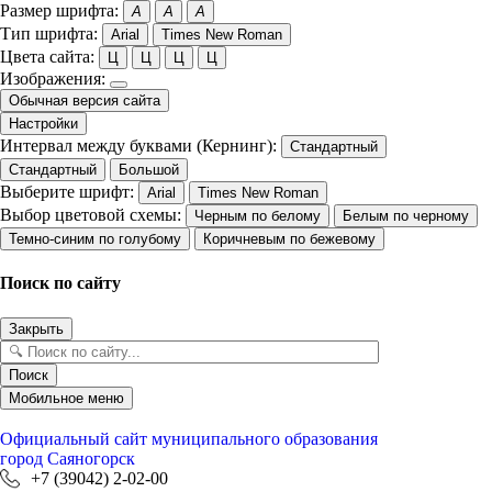
Размер шрифта:
A
A
A
Тип шрифта:
Arial
Times New Roman
Цвета сайта:
Ц
Ц
Ц
Ц
Изображения:
Обычная версия сайта
Настройки
Интервал между буквами (Кернинг):
Стандартный
Стандартный
Большой
Выберите шрифт:
Arial
Times New Roman
Выбор цветовой схемы:
Черным по белому
Белым по черному
Темно-синим по голубому
Коричневым по бежевому
Поиск по сайту
Закрыть
Поиск
Мобильное меню
Официальный сайт
муниципального образования
город Саяногорск
+7 (39042) 2-02-00