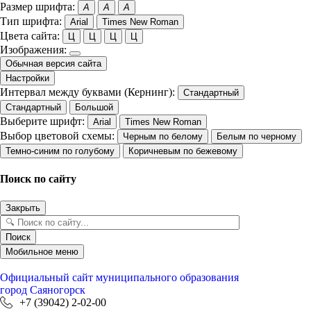
Размер шрифта:
A
A
A
Тип шрифта:
Arial
Times New Roman
Цвета сайта:
Ц
Ц
Ц
Ц
Изображения:
Обычная версия сайта
Настройки
Интервал между буквами (Кернинг):
Стандартный
Стандартный
Большой
Выберите шрифт:
Arial
Times New Roman
Выбор цветовой схемы:
Черным по белому
Белым по черному
Темно-синим по голубому
Коричневым по бежевому
Поиск по сайту
Закрыть
Поиск
Мобильное меню
Официальный сайт
муниципального образования
город Саяногорск
+7 (39042) 2-02-00