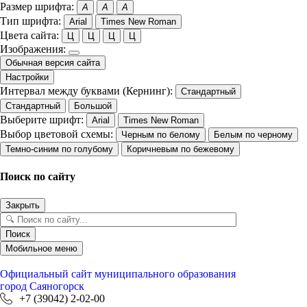
Размер шрифта:
A
A
A
Тип шрифта:
Arial
Times New Roman
Цвета сайта:
Ц
Ц
Ц
Ц
Изображения:
Обычная версия сайта
Настройки
Интервал между буквами (Кернинг):
Стандартный
Стандартный
Большой
Выберите шрифт:
Arial
Times New Roman
Выбор цветовой схемы:
Черным по белому
Белым по черному
Темно-синим по голубому
Коричневым по бежевому
Поиск по сайту
Закрыть
Поиск
Мобильное меню
Официальный сайт
муниципального образования
город Саяногорск
+7 (39042) 2-02-00