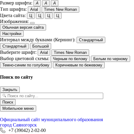
Размер шрифта:
A
A
A
Тип шрифта:
Arial
Times New Roman
Цвета сайта:
Ц
Ц
Ц
Ц
Изображения:
Обычная версия сайта
Настройки
Интервал между буквами (Кернинг):
Стандартный
Стандартный
Большой
Выберите шрифт:
Arial
Times New Roman
Выбор цветовой схемы:
Черным по белому
Белым по черному
Темно-синим по голубому
Коричневым по бежевому
Поиск по сайту
Закрыть
Поиск
Мобильное меню
Официальный сайт
муниципального образования
город Саяногорск
+7 (39042) 2-02-00