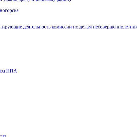
яногорска
нтирующие деятельность комиссии по делам несовершеннолетних
тиза НПА
МСП