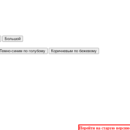
Большой
Темно-синим по голубому
Коричневым по бежевому
Перейти на старую версию