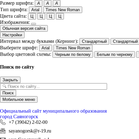
Размер шрифта:
A
A
A
Тип шрифта:
Arial
Times New Roman
Цвета сайта:
Ц
Ц
Ц
Ц
Изображения:
Обычная версия сайта
Настройки
Интервал между буквами (Кернинг):
Стандартный
Стандартный
Выберите шрифт:
Arial
Times New Roman
Выбор цветовой схемы:
Черным по белому
Белым по черному
Поиск по сайту
Закрыть
Поиск
Мобильное меню
Официальный сайт
муниципального образования
город Саяногорск
+7 (39042) 2-02-00
sayanogorsk@r-19.ru