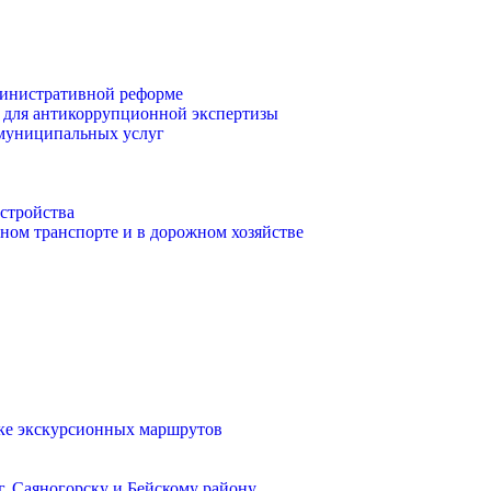
инистративной реформе
 для антикоррупционной экспертизы
 муниципальных услуг
стройства
ом транспорте и в дорожном хозяйстве
тке экскурсионных маршрутов
. Саяногорску и Бейскому району