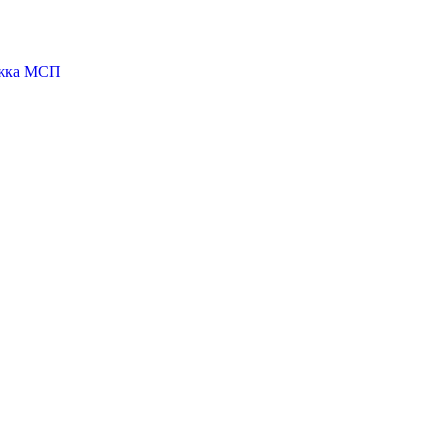
ржка МСП