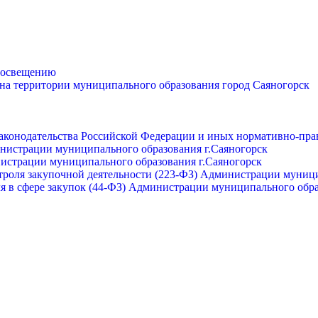
просвещению
 на территории муниципального образования город Саяногорск
законодательства Российской Федерации и иных нормативно-пра
инистрации муниципального образования г.Саяногорск
нистрации муниципального образования г.Саяногорск
роля закупочной деятельности (223-ФЗ) Администрации муници
я в сфере закупок (44-ФЗ) Администрации муниципального обра