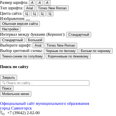
Размер шрифта:
A
A
A
Тип шрифта:
Arial
Times New Roman
Цвета сайта:
Ц
Ц
Ц
Ц
Изображения:
Обычная версия сайта
Настройки
Интервал между буквами (Кернинг):
Стандартный
Стандартный
Большой
Выберите шрифт:
Arial
Times New Roman
Выбор цветовой схемы:
Черным по белому
Белым по черному
Темно-синим по голубому
Коричневым по бежевому
Поиск по сайту
Закрыть
Поиск
Мобильное меню
Официальный сайт
муниципального образования
город Саяногорск
+7 (39042) 2-02-00