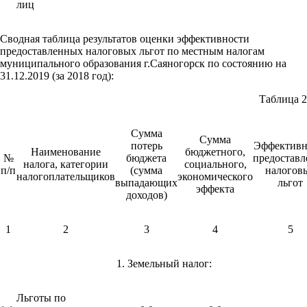
лиц
Сводная таблица результатов оценки эффективности
предоставленных налоговых льгот по местным налогам
муниципального образования г.Саяногорск по состоянию на
31.12.2019 (за 2018 год):
Таблица 2
Сумма
Сумма
потерь
Эффективн
Наименование
бюджетного,
№
бюджета
предоставл
налога, категории
социального,
п/п
(сумма
налогов
налогоплательщиков
экономического
выпадающих
льгот
эффекта
доходов)
1
2
3
4
5
1. Земельный налог:
Льготы по