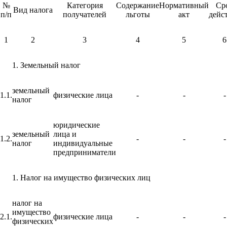
№
Категория
Содержание
Нормативный
Ср
Вид налога
п/п
получателей
льготы
акт
дейс
1
2
3
4
5
6
Земельный налог
земельный
1.1.
физические лица
-
-
-
налог
юридические
земельный
лица и
1.2.
-
-
-
налог
индивидуальные
предприниматели
Налог на имущество физических лиц
налог на
имущество
2.1.
физические лица
-
-
-
физических