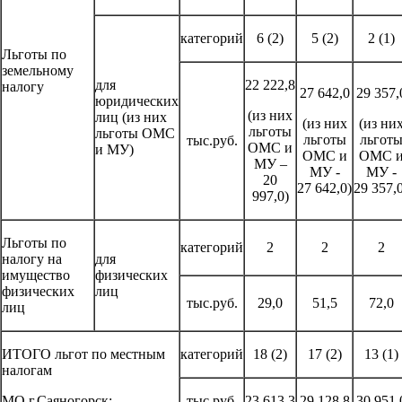
категорий
6 (2)
5 (2)
2 (1)
Льготы по
земельному
для
22 222,8
налогу
27 642,0
29 357,
юридических
(из них
лиц (из них
(из них
(из ни
льготы
льготы ОМС
льготы
льгот
тыс.руб.
ОМС и
и МУ)
ОМС и
ОМС 
МУ –
МУ -
МУ -
20
27 642,0)
29 357,
997,0)
Льготы по
категорий
2
2
2
налогу на
для
имущество
физических
физических
лиц
тыс.руб.
29,0
51,5
72,0
лиц
ИТОГО льгот по местным
категорий
18 (2)
17 (2)
13 (1)
налогам
МО г.Саяногорск:
тыс.руб.
23 613,3
29 128,8
30 951,