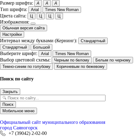
Размер шрифта:
A
A
A
Тип шрифта:
Arial
Times New Roman
Цвета сайта:
Ц
Ц
Ц
Ц
Изображения:
Обычная версия сайта
Настройки
Интервал между буквами (Кернинг):
Стандартный
Стандартный
Большой
Выберите шрифт:
Arial
Times New Roman
Выбор цветовой схемы:
Черным по белому
Белым по черному
Темно-синим по голубому
Коричневым по бежевому
Поиск по сайту
Закрыть
Поиск
Мобильное меню
Официальный сайт
муниципального образования
город Саяногорск
+7 (39042) 2-02-00