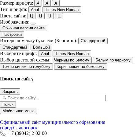
Размер шрифта:
A
A
A
Тип шрифта:
Arial
Times New Roman
Цвета сайта:
Ц
Ц
Ц
Ц
Изображения:
Обычная версия сайта
Настройки
Интервал между буквами (Кернинг):
Стандартный
Стандартный
Большой
Выберите шрифт:
Arial
Times New Roman
Выбор цветовой схемы:
Черным по белому
Белым по черному
Темно-синим по голубому
Коричневым по бежевому
Поиск по сайту
Закрыть
Поиск
Мобильное меню
Официальный сайт
муниципального образования
город Саяногорск
+7 (39042) 2-02-00